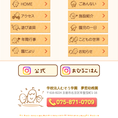
学校法人むそう学園 夢窓幼稚園
〒616-8224 京都市右京区常盤窪町1-16