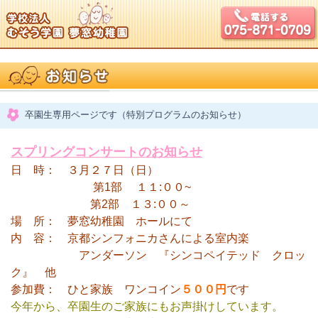
卒園生専用ページです（特別プログラムのお知らせ）
スプリングコンサートのお知らせ
日 時： ３月２７日（日）
第1部 １１:
００~
第2部 １３:
００～
場 所： 夢窓幼稚園 ホールにて
内 容： 京都シンフォニカさんによる室内楽
アンダーソン 『シンコペイテッド クロッ
ク』 他
参加費： ひと家族 ワンコイン
５００円
です
今年から、卒園生のご家族にもお声掛けしています。