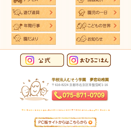
学校法人むそう学園 夢窓幼稚園
〒616-8224 京都市右京区常盤窪町1-16