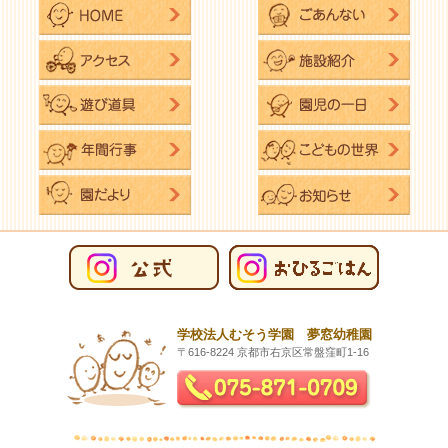
学校法人むそう学園 夢窓幼稚園
〒616-8224 京都市右京区常盤窪町1-16