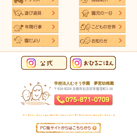
学校法人むそう学園 夢窓幼稚園
〒616-8224 京都市右京区常盤窪町1-16